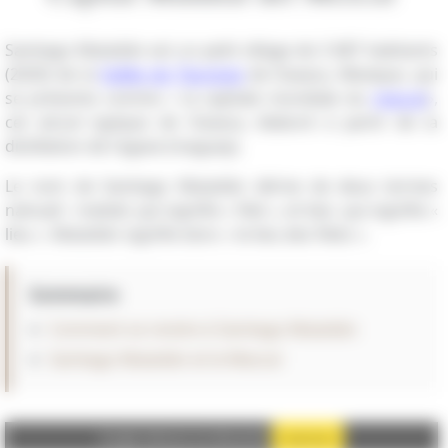
Santiago Matatlán est un petit village de 3 687 habitants
(2020) de la
Vallée de Tlacolula
de Oaxaca, Mexique, qui
se présente comme « la capitale mondiale du
mezcal
»,
cet alcool typique de Oaxaca, élaboré à partir de la
distillation de l'agave (maguey).
Le nom de Santiago Matatlán dérive de deux termes
nahuatl : matlatl, qui signifie « filet », et tlan, qui signifie «
lieu ». Matatlán signifie donc « le lieu des filets ».
Sommaire
Comment se rendre à Santiago Matatlán
Santiago Matatlán et le Mezcal
Google Adsense est désactivé.
Autoriser