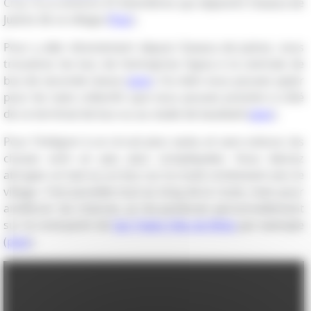
Cruz. Il y a environ 47 kilomètres qui séparent Oaxaca de
Juárez de ce village (
Plan
).
Pour y aller directement depuis Oaxaca de Juárez, vous
trouverez les bus de l'entreprise Fypsa à la centrale de
bus de seconde classe (
plan
). Ou bien vous pouvez opter
pour les taxis collectifs que vous pouvez prendre à côté
de ce terminal de bus ou au stade de baseball (
plan
).
Pour l’intégrer à un circuit plus vaste, et sans voiture, les
choses sont un peu plus compliquées. Vous devrez
attraper un taxi ou un bus sur la route conduisant vers le
village. C'est possible tout au long de la route, mais pour
améliorer les chances, je me posterais personnellement
sur le rond-point de
San Pablo Villa de Mitla
par exemple
(
plan
).