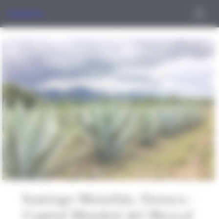
Panneau de gestion des cookies
OAXACA
Santiago Matatlán, Oaxaca :
Capital Mundial del Mezcal