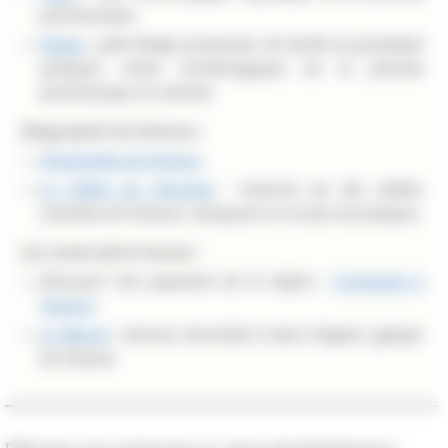
postclassique.
Xaaga
: petit village producteur de textile et possédant
quelques restes archéologiques de la période
postclassique et colonial.
Géographie de Oaxaca :
Géographie de Oaxaca
La Vallée de Tlacolula
: branche est des vallées
centrales de Oaxaca, transports et circuits touristiques.
Les savoir-faire locaux :
Découvrir l’art populaire de la région :
L'artisanat à
Oaxaca
Le Mezcal
: boisson alcoolisée à base d'agave, typique
de Oaxaca