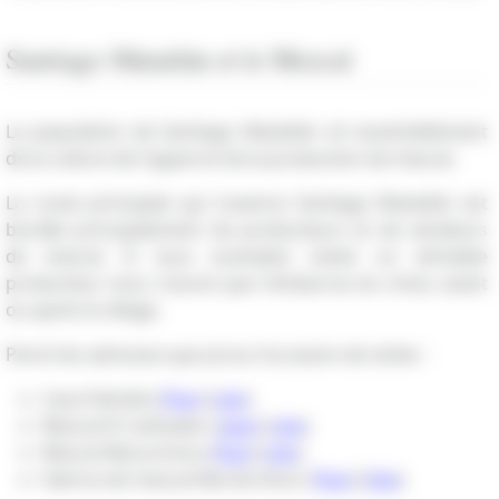
Santiago Matatlán et le Mezcal
La population de Santiago Matatlán vit essentiellement
de la culture de l'agave et de la production de mezcal.
La route principale qui traverse Santiago Matatlán est
bordée principalement de producteurs et de vendeurs
de mezcal. Si vous souhaitez visiter un véritable
producteur vous n'aurez que l'embarras du choix, avant
ou après le village.
Parmi les adresses que j'ai eu l'occasion de visiter :
Casa Palmillo (
Plan
) (
site
).
Mezcal El Cultivador (
plan
) (
site
).
Mezcal Macurichos (
Plan
) (
site
).
Fabrica de mezcal Mal de Amor (
Plan
) (
Site
).