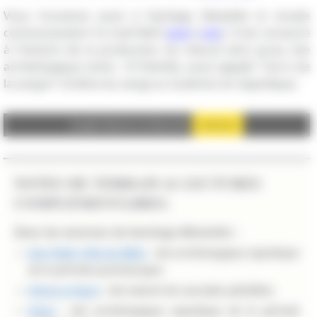
Vous trouverez aussi à Santiago Matatlán le musée
communautaire Ta Guill Reiñ (
plan
) (
site
). Il est consacré
à l'histoire de la production du mezcal ainsi qu'au site
archéologique voisin : El Palmillo, aussi appelé "Cerro de
la sangre" (Colline du sang) ou Guielreni en Zapotèque.
Google Adsense est désactivé.
Autoriser
NOTES DE TERRAIN & LECTURES
COMPLÉMENTAIRES.
Dans les environs de Santiago Matatlán :
San Pablo Villa de Mitla
: site archéologique zapotèque
de la période postclassique.
Hierve el Agua
: site naturel de cascades pétrifiées.
Yagul
: site archéologique zapotèque de la période